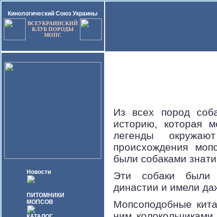
Кинологический Союз Украины
ВСЕУКРАИНСКИЙ
КЛУБ ПОРОДЫ
МОПС
Из всех пород соб
историю, которая 
легенды окружаю
происхождения моп
были собаками знати
Новости
Эти собаки были 
династии и имели да
ПИТОМНИКИ
МОПСОВ
Мопсоподобные кита
ним колокольчиками
КАТАЛОГ