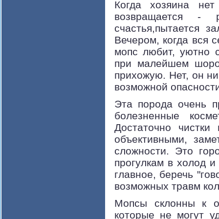
Когда хозяина нет
возвращается - 
счастья,пытается за
Вечером, когда вся 
мопс любит, уютно 
при малейшем шоро
прихожую. Нет, он ни
возможной опасности,
Эта порода очень п
болезненные косм
Достаточно чистки
объективными, заме
сложности. Это гор
прогулкам в холод и
главное, беречь "го
возможных травм кол
Мопсы склонны к о
которые не могут у