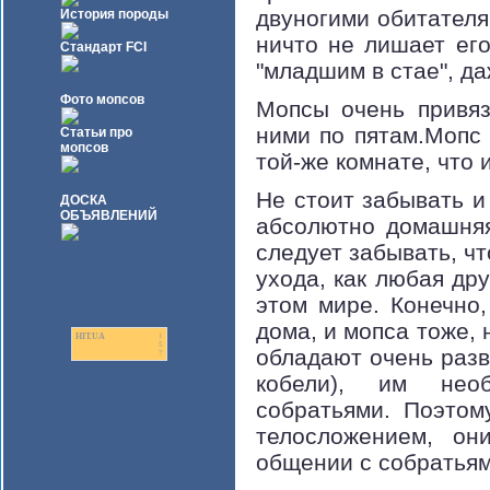
двуногими обитателям
История породы
ничто не лишает его
Стандарт FCI
"младшим в стае", да
Фото мопсов
Мопсы очень привяз
ними по пятам.Мопс 
Статьи про
мопсов
той-же комнате, что 
Не стоит забывать и 
ДОСКА
ОБЪЯВЛЕНИЙ
абсолютно домашняя
следует забывать, чт
ухода, как любая др
этом мире. Конечно
дома, и мопса тоже, 
HIT.UA
1
5
обладают очень разв
7
кобели), им необ
собратьями. Поэтом
телосложением, он
общении с собратья