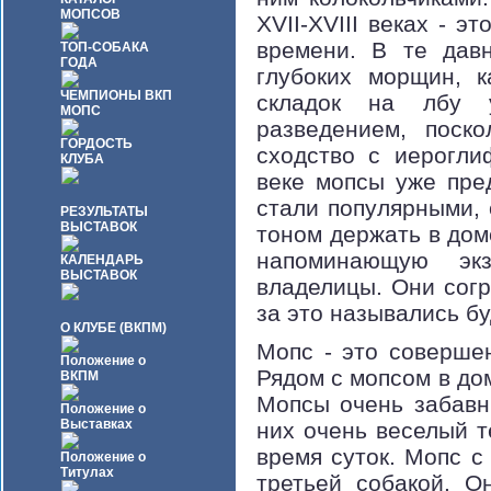
МОПСОВ
XVII-XVIII веках - э
времени. В те дав
ТОП-СОБАКА
ГОДА
глубоких морщин, к
ЧЕМПИОНЫ ВКП
складок на лбу у
МОПС
разведением, поск
ГОРДОСТЬ
сходство с иерогли
КЛУБА
веке мопсы уже пре
стали популярными,
РЕЗУЛЬТАТЫ
ВЫСТАВОК
тоном держать в дом
напоминающую экз
КАЛЕНДАРЬ
ВЫСТАВОК
владелицы. Они согр
за это назывались б
О КЛУБЕ (ВКПМ)
Мопс - это соверше
Положение о
Рядом с мопсом в дом
ВКПМ
Мопсы очень забавн
Положение о
Выставках
них очень веселый т
время суток. Мопс с
Положение о
Титулах
третьей собакой. О